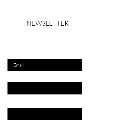
NEWSLETTER
Always up to date - let yourself be inspired
E-Mailadresse
Vorname
Name