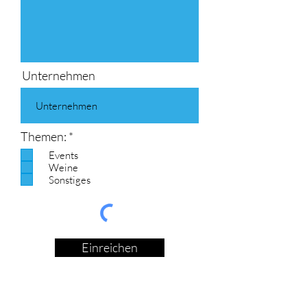
Unternehmen
R
Themen:
*
e
Events
q
Weine
u
Sonstiges
i
r
e
d
Einreichen